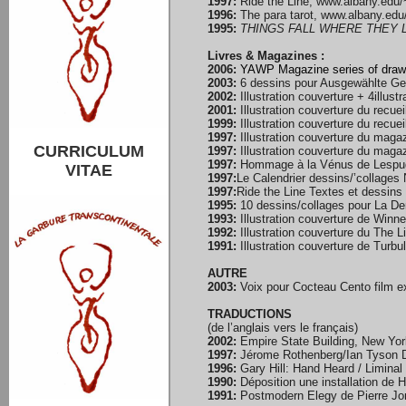
1997:
Ride the Line, www.albany.edu/
1996:
The para tarot, www.albany.edu/
1995:
THINGS FALL WHERE THEY L
Livres & Magazines :
2006:
YAWP Magazine series of draw
2003:
6 dessins pour Ausgewählte Ged
2002:
Illustration couverture + 4illus
2001:
Illustration couverture du recu
1999:
Illustration couverture du recue
1997:
Illustration couverture du maga
CURRICULUM
1997:
Illustration couverture du maga
1997:
Hommage à la Vénus de Lespugue 
VITAE
1997:
Le Calendrier dessins/’collages 
1997:
Ride the Line Textes et dessins 
1995:
10 dessins/collages pour La Der
1993:
Illustration couverture de Winne
1992:
Illustration couverture du The 
1991:
Illustration couverture de Turb
AUTRE
2003:
Voix pour Cocteau Cento film e
TRADUCTIONS
(de l’anglais vers le français)
2002:
Empire State Building, New York
1997:
Jérome Rothenberg/Ian Tyson De
1996:
Gary Hill: Hand Heard / Liminal 
1990:
Déposition une installation de H
1991:
Postmodern Elegy de Pierre Jor