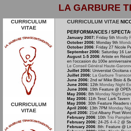
LA GARBURE 
CURRICULUM
CURRICULUM VITAE
NIC
VITAE
PERFORMANCES / SPECTA
January 2007:
Friday 5th
Mostly 
October 2006:
Monday 9th
Monda
October
2006
: Friday 27 Nicole P
September
2006:
Saturday 16 La
August 1-5
2006
: Artiste en Rés
en l'occasion du 100e anniversaire
Le Conseil Général Haute-Garonn
Juillet 2006:
Universtat Occitana 
Juillet 2006:
La Garbure Transcon
June
2006:
2nd w/ Mike Bisio &
June
2006:
12th
Monday Night Ex
June
2006
: 19th Feature @ OPE
May
2006:
8th
Monday Night Expe
May
2006:
11th Tess' Lark Tavern
May
2006
: 30th Feature Readers w
CURRICULUM
April
2006:
13th 7PM
Monday Nigh
VITAE
April
2006:
21st Albany Poet Word
February
2006
: 10th
Trio Pample
February
2006:
24-25
4-4-2
@ Ste
February
2006
: 8th: Feature @ L