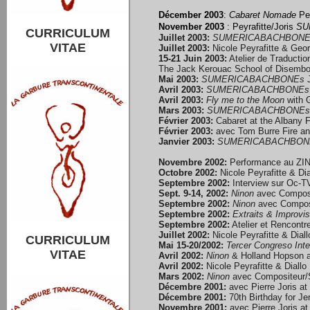
Décember 2003
:
Cabaret Nomade
Pey
November 2003
: Peyrafitte/Joris
SU
CURRICULUM
Juillet 2003:
SUMERICABACHBONE
VITAE
Juillet 2003:
Nicole Peyrafitte & Geor
15-21 Juin 2003:
Atelier de Traductio
The Jack Kerouac School of Disembod
Mai 2003:
SUMERICABACHBONEs
Avril 2003:
SUMERICABACHBONEs
Avril 2003:
Fly me to the Moon
with 
Mars 2003:
SUMERICABACHBONEs
Février 2003:
Cabaret at the Albany F
Février 2003:
avec Tom Burre Fire an
Janvier 2003:
SUMERICABACHBON
Novembre 2002:
Performance au ZIN
Octobre 2002:
Nicole Peyrafitte & Dia
Septembre 2002:
Interview sur Oc-TV
Sept. 9-14, 2002:
Ninon
avec Composi
Septembre 2002:
Ninon
avec Composi
Septembre 2002:
Extraits & Improvis
Septembre 2002:
Atelier et Rencontr
Juillet 2002:
Nicole Peyrafitte & Dia
CURRICULUM
Mai 15-20/2002:
Tercer Congreso Int
VITAE
Avril 2002:
Ninon
& Holland Hopson a
Avril 2002:
Nicole Peyrafitte & Diall
Mars 2002:
Ninon
avec Compositeur/S
Décembre 2001:
avec Pierre Joris a
Décembre 2001:
70th Birthday for J
Novembre 2001:
avec Pierre Joris at 