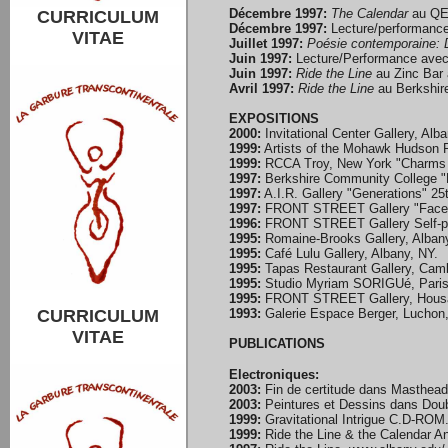
Décembre 1997:
The Calendar
au QE2
CURRICULUM
Décembre 1997:
Lecture/performance
VITAE
Juillet 1997:
Poésie contemporaine: 
Juin 1997:
Lecture/Performance avec
Juin 1997:
Ride the Line
au Zinc Bar 
Avril 1997:
Ride the Line
au Berkshir
EXPOSITIONS
2000:
Invitational Center Gallery, Alb
1999:
Artists of the Mohawk Hudson R
1999:
RCCA Troy, New York "Charms 
1997:
Berkshire Community College "Ri
1997:
A.I.R. Gallery "Generations" 25
1997:
FRONT STREET Gallery "Face 
1996:
FRONT STREET Gallery Self-po
1995:
Romaine-Brooks Gallery, Albany
1995:
Café Lulu Gallery, Albany, NY.
1995:
Tapas Restaurant Gallery, Cam
1995:
Studio Myriam SORIGUé, Paris
1995:
FRONT STREET Gallery, Housa
CURRICULUM
1993:
Galerie Espace Berger, Luchon
VITAE
PUBLICATIONS
Electroniques:
2003:
Fin de certitude dans Masthead N
2003:
Peintures et Dessins dans Doubl
1999:
Gravitational Intrigue C.D-ROM
1999:
Ride the Line & the Calendar A