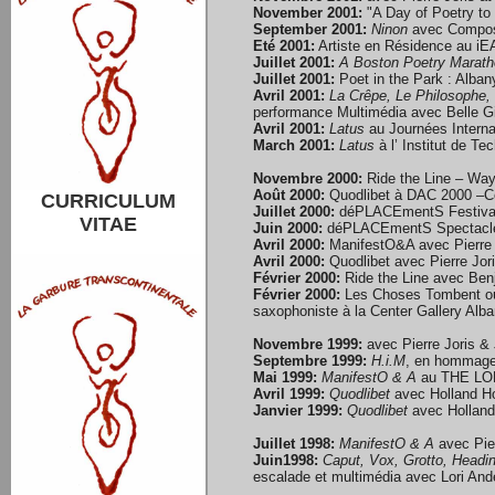
November 2001:
"A Day of Poetry to
September 2001:
Ninon
avec Composi
Eté 2001:
Artiste en Résidence au iEA
Juillet 2001:
A Boston Poetry Marat
Juillet 2001:
Poet in the Park : Alban
Avril 2001:
La Crêpe, Le Philosophe, 
performance Multimédia avec Belle G
Avril 2001:
Latus
au Journées Interna
March 2001:
Latus
à l’ Institut de T
Novembre 2000:
Ride the Line – Way
Août 2000:
Quodlibet à DAC 2000 –Con
CURRICULUM
Juillet 2000:
déPLACEmentS Festival 
VITAE
Juin 2000:
déPLACEmentS Spectacle cr
Avril 2000:
ManifestO&A avec Pierre J
Avril 2000:
Quodlibet avec Pierre Joris
Février 2000:
Ride the Line avec Ben
Février 2000:
Les Choses Tombent où
saxophoniste à la Center Gallery Alba
Novembre 1999:
avec Pierre Joris &
Septembre 1999:
H.i.M
, en hommage 
Mai 1999:
ManifestO & A
au THE LOFT,
Avril 1999:
Quodlibet
avec Holland Ho
Janvier 1999:
Quodlibet
avec Holland
Juillet 1998:
ManifestO & A
avec Pier
Juin1998:
Caput, Vox, Grotto, Hea
escalade et multimédia avec Lori Ande