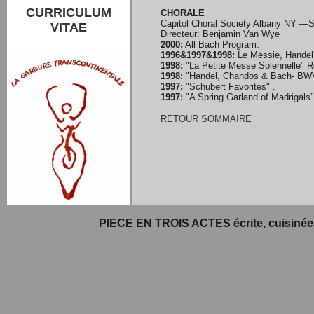
CURRICULUM
CHORALE
Capitol Choral Society Albany NY —S
VITAE
Directeur: Benjamin Van Wye
2000:
All Bach Program.
1996&1997&1998:
Le Messie, Handel 
1998:
"La Petite Messe Solennelle" R
1998:
"Handel, Chandos & Bach- BWV 
1997:
"Schubert Favorites" .
1997:
"A Spring Garland of Madrigals” 
RETOUR SOMMAIRE
PIECE EN TROIS ACTES écrite, cuisinée