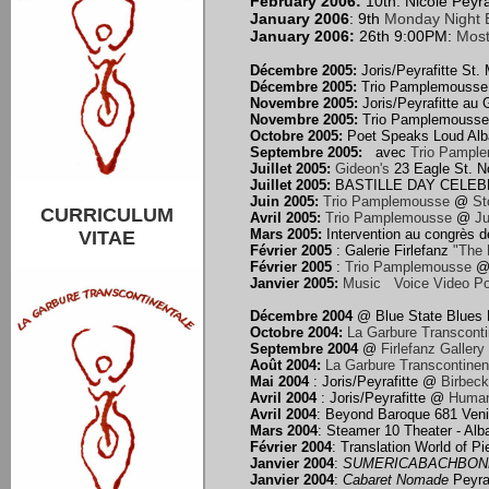
February
2006:
10th: Nicole Peyra
January
2006
: 9th
Monday Night 
January
2006:
26th 9:00PM:
Most
Décembre 2005:
Joris/Peyrafitte St
Décembre 2005:
Trio Pamplemousse
Novembre 2005:
Joris/Peyrafitte au
Novembre 2005:
Trio Pamplemousse
Octobre 2005:
Poet Speaks Loud Al
Septembre 2005:
avec
Trio Pampl
Juillet 2005:
Gideon's
23 Eagle St.
Juillet 2005:
BASTILLE DAY CELE
Juin 2005:
Trio Pamplemousse
@
St
CURRICULUM
Avril 2005:
Trio Pamplemousse
@
Ju
Mars 2005:
Intervention au congrès 
VITAE
Février 2005
: Galerie Firlefanz
"The 
Février 2005
:
Trio Pamplemousse
@
Janvier 2005:
Music Voice Video 
Décembre 2004
@ Blue State Blues 
Octobre 2004:
La Garbure Transcont
Septembre 2004
@
Firlefanz Gallery
Août 2004:
La Garbure Transcontinen
Mai 2004
: Joris/Peyrafitte @
Birbeck
Avril 2004
: Joris/Peyrafitte @
Human
Avril 2004
: Beyond Baroque 681 Venic
Mars 2004
: Steamer 10 Theater - Alb
Février 2004
: Translation World of P
Janvier 2004
:
SUMERICABACHBON
Janvier 2004
:
Cabaret Nomade
Peyraf